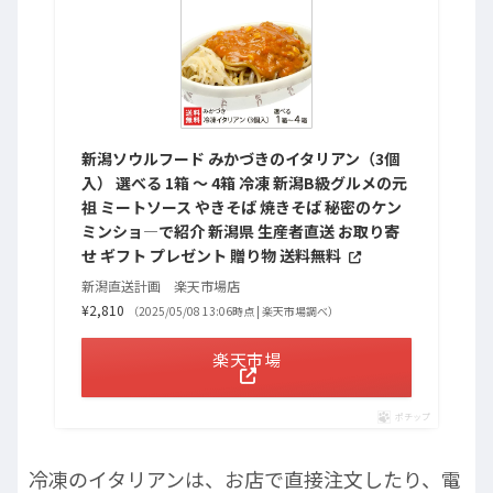
新潟ソウルフード みかづきのイタリアン（3個
入） 選べる 1箱 〜 4箱 冷凍 新潟B級グルメの元
祖 ミートソース やきそば 焼きそば 秘密のケン
ミンショ—で紹介 新潟県 生産者直送 お取り寄
せ ギフト プレゼント 贈り物 送料無料
新潟直送計画 楽天市場店
¥2,810
（2025/05/08 13:06時点 | 楽天市場調べ）
楽天市場
ポチップ
冷凍のイタリアンは、お店で直接注文したり、電