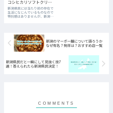
コシヒカリソフトクリー
ム
新潟県民には当たり前の存在で
生活になじんでいるものなので
特別感はありませんが、新潟に
は、他県の人がびっくりするよ
うな「ご当地アイス」が存在し
ます。新潟に行かないと食べら
れないからこそ貴重なご当地ア
イスをご紹介します。みんな知
ってる？新潟の不...
新潟のマーボー麺について語ろうか
なぜ有名？発祥は？おすすめ店一覧
新潟県民だと一瞬にして見抜く技7
選！答えられたら新潟県民決定！