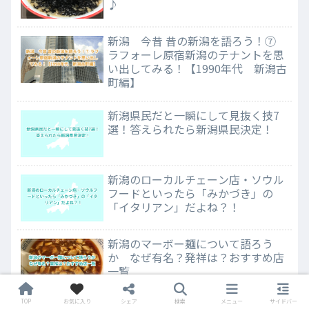
♪
新潟 今昔 昔の新潟を語ろう！⑦
ラフォーレ原宿新潟のテナントを思
い出してみる！【1990年代 新潟古
町編】
新潟県民だと一瞬にして見抜く技7
選！答えられたら新潟県民決定！
新潟のローカルチェーン店・ソウル
フードといったら「みかづき」の
「イタリアン」だよね？！
新潟のマーボー麺について語ろう
か なぜ有名？発祥は？おすすめ店
一覧
TOP
お気に入り
シェア
検索
メニュー
サイドバー