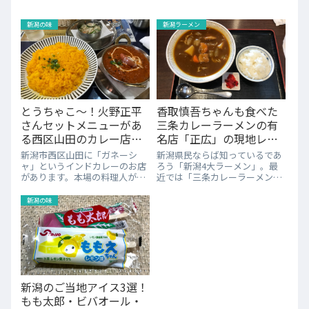
新潟の味
新潟ラーメン
とうちゃこ～！火野正平
香取慎吾ちゃんも食べた
さんセットメニューがあ
三条カレーラーメンの有
る西区山田のカレー店
名店「正広」の現地レポ
「ガネーシャ」
ート
新潟市西区山田に「ガネーシ
新潟県民ならば知っているであ
ャ」というインドカレーのお店
ろう「新潟4大ラーメン」。最
があります。本場の料理人が作
近では「三条カレーラーメン」
る本格的なカレーやナンが食べ
も加わって「5大ラーメン」と
られ、とても大好きなお店で
言われたりもします。しかし、
新潟の味
度々行くことはあったのです
新潟は広い。すべてのラーメン
が、今回はちょっと特別な気持
の有名店を網羅するのは結構至
ちで訪問です。とても個人的な
難の業でもあります。特に最後
話になりますが、当ブロ...
に追加された感の...
新潟のご当地アイス3選！
もも太郎・ビバオール・