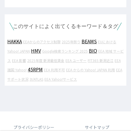
このサイトによく出てくるキーワード＆タグ
HAKKA
BEAMS
EEAからのアクセス制限
2025年祭り
EUにおける
HMV
BIO
Yahoo! JAPAN
Google検索ランキング 2025
EEA 地域 サービ
ス
EEA 影響
2025年度 新潟最低賃金
EEA ユーザー
FIT365 新潟近江
EEA
45RPM
諸国 Yahoo!
EEA 利用不可
EEA からの Yahoo! JAPAN 利用
EEA
サポート状況
3I/ATLAS
EEA Yahoo!サービス
プライバシーポリシー
サイトマップ