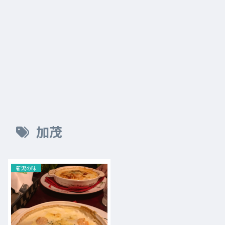
加茂
新潟の味