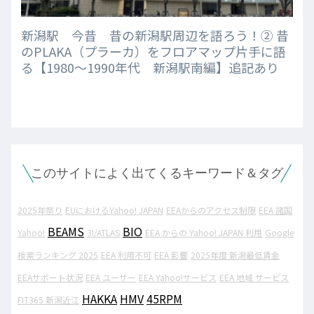
新潟駅 今昔 昔の新潟駅周辺を語ろう！② 昔
のPLAKA（プラーカ）をフロアマップ片手に語
る【1980～1990年代 新潟駅南編】追記あり
このサイトによく出てくるキーワード＆タグ
2025年祭り
EUにおけるYahoo! JAPAN
EEAからのアクセス制限
EEA 諸国
BEAMS
BIO
Yahoo!
3I/ATLAS
EEA からの Yahoo! JAPAN 利用
Google
検索ランキング 2025
EEA 利用不可
EEA 影響
2025年度 新潟最低賃金
EEAサポート状況
EEA ユーザー
EEA Yahoo!サービス
EEA 地域 サービス
HAKKA
HMV
45RPM
FIT365 新潟近江