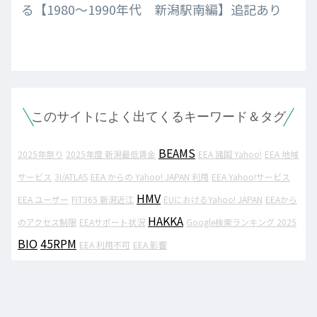
る【1980～1990年代 新潟駅南編】追記あり
このサイトによく出てくるキーワード＆タグ
BEAMS
2025年祭り
2025年度 新潟最低賃金
EEA 諸国 Yahoo!
EEA 地域
サービス
3I/ATLAS
EEA からの Yahoo! JAPAN 利用
EEA Yahoo!サービス
HMV
EEA ユーザー
FIT365 新潟近江
EUにおけるYahoo! JAPAN
EEAから
HAKKA
のアクセス制限
EEAサポート状況
Google検索ランキング 2025
BIO
45RPM
EEA 利用不可
EEA 影響