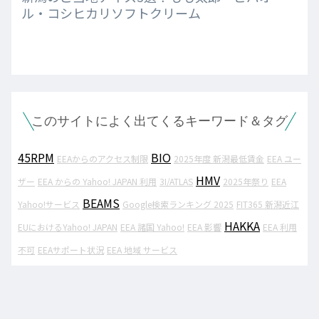
ル・コシヒカリソフトクリーム
このサイトによく出てくるキーワード＆タグ
45RPM
BIO
EEAからのアクセス制限
2025年度 新潟最低賃金
EEA ユー
HMV
ザー
EEA からの Yahoo! JAPAN 利用
3I/ATLAS
2025年祭り
EEA
BEAMS
Yahoo!サービス
Google検索ランキング 2025
FIT365 新潟近江
HAKKA
EUにおけるYahoo! JAPAN
EEA 諸国 Yahoo!
EEA 影響
EEA 利用
不可
EEAサポート状況
EEA 地域 サービス