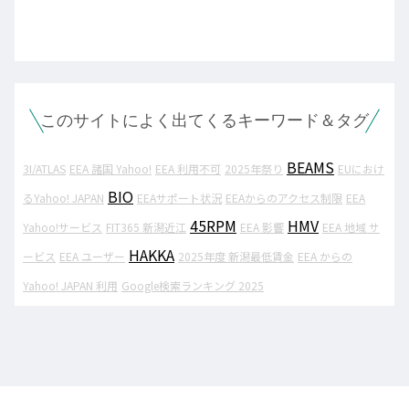
このサイトによく出てくるキーワード＆タグ
BEAMS
3I/ATLAS
EEA 諸国 Yahoo!
EEA 利用不可
2025年祭り
EUにおけ
BIO
るYahoo! JAPAN
EEAサポート状況
EEAからのアクセス制限
EEA
45RPM
HMV
Yahoo!サービス
FIT365 新潟近江
EEA 影響
EEA 地域 サ
HAKKA
ービス
EEA ユーザー
2025年度 新潟最低賃金
EEA からの
Yahoo! JAPAN 利用
Google検索ランキング 2025