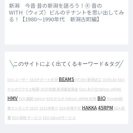
新潟 今昔 昔の新潟を語ろう！④ 昔の
WITH（ウィズ）ビルのテナントを思い出してみ
る！【1980～1990年代 新潟古町編】
このサイトによく出てくるキーワード＆タグ
BEAMS
EEA ユーザー
EEAサポート状況
FIT365 新潟近江
3I/ATLAS
EEA
からのアクセス制限
2025年度 新潟最低賃金
EUにおけるYahoo! JAPAN
HMV
BIO
EEA 諸国 Yahoo!
EEA からの Yahoo! JAPAN 利用
Google検
HAKKA
45RPM
索ランキング 2025
2025年祭り
EEA 利用不可
EEA 影
響
EEA 地域 サービス
EEA Yahoo!サービス