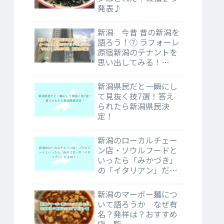
発表♪
新潟 今昔 昔の新潟を
語ろう！⑦ ラフォーレ
原宿新潟のテナントを
思い出してみる！
【1990年代 新潟古町
編】
新潟県民だと一瞬にし
て見抜く技7選！答え
られたら新潟県民決
定！
新潟のローカルチェー
ン店・ソウルフードと
いったら「みかづき」
の「イタリアン」だよ
ね？！
新潟のマーボー麺につ
いて語ろうか なぜ有
名？発祥は？おすすめ