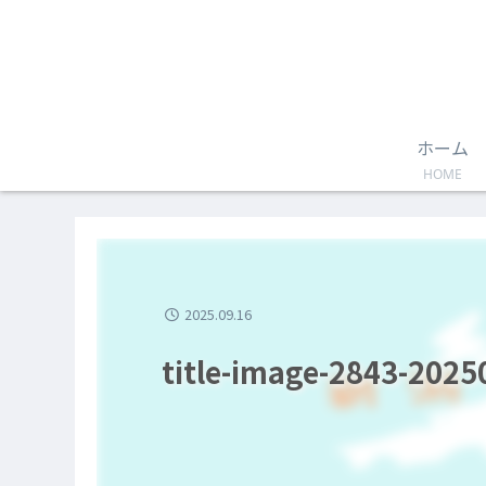
ホーム
HOME
2025.09.16
title-image-2843-202